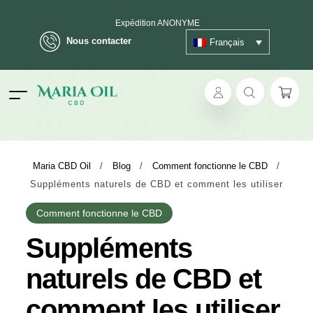
Expédition ANONYME
Nous contacter
Français
ok
Maria CBD Oil
/
Blog
/
Comment fonctionne le CBD
/
Suppléments naturels de CBD et comment les utiliser
pp
Comment fonctionne le CBD
ger
Suppléments
t
naturels de CBD et
comment les utiliser