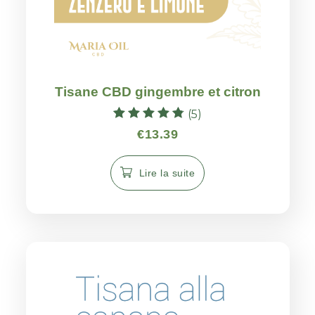
Tisane CBD gingembre et citron
(5)
Note
€
13.39
4.80
sur 5
Lire la suite