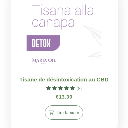
Tisane de désintoxication au CBD
(6)
Note
€
13.39
5.00
sur 5
Lire la suite