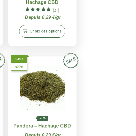
-28%
-28%
– Hachage CBD
Caramel Candy –
Hachage CBD
(4)
Note
(31)
uis 0,29 €/gr
4.75
Note
Depuis 0,29 €/gr
sur 5
5.00
sur 5
hoix des options
Choix des options
CBD
<20%