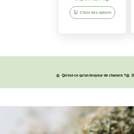
<19%
-28%
Pink Lady – Hachag
CBD
Depuis 0,29 €/gr
Choix des options