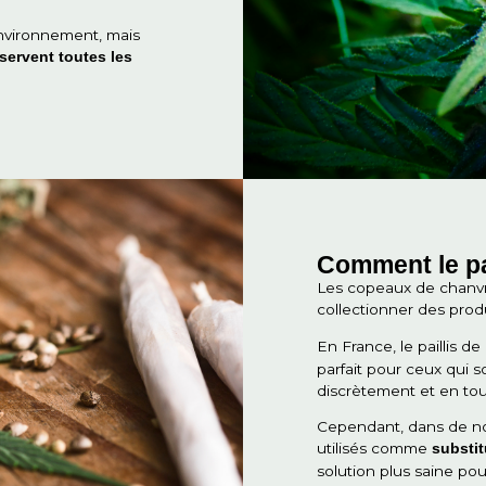
Cel
ch
nat
Ch
pla
 CBD
mmets des inflorescences
ogique et durable, ce qui