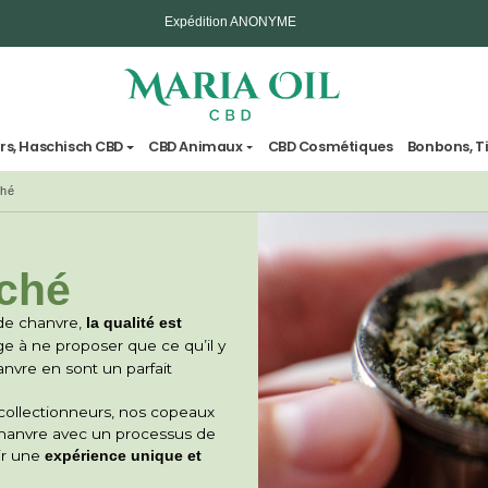
Livraison en 2 jours ouvrables maximum - 3 jours 
Expédition ANONYME
vre
Fleurs, Haschisch CBD
CBD Animaux
CBD Cosm
hanvre Haché
 Haché
its à base de chanvre,
la qualité est
il s’engage à ne proposer que ce qu’il y
aux de chanvre en sont un parfait
és et les collectionneurs, nos copeaux