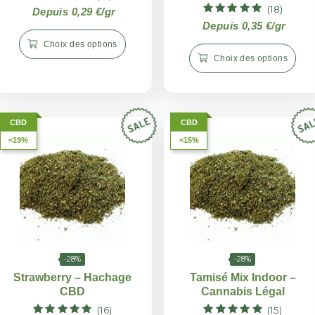
-28%
Hachage CBD Cheese
Hacha
(31)
Note
Depuis 0,29 €/gr
5.00
Dep
sur 5
Choix des options
C
CBD
CBD