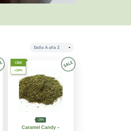
CBD
<19%