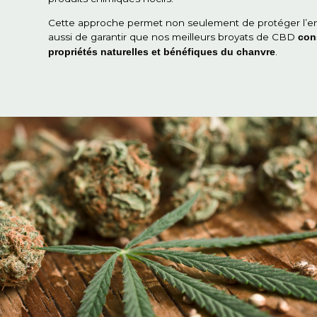
D'où viennent nos broyeurs
Nos copeaux de chanvre
proviennent des so
.
cultivées avec soin dans nos champs
Nous suivons des méthodes d’agriculture biol