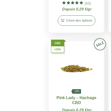
-28%
Hachage CBD
Cannatonic
(33)
Note
Depuis 0,29 €/gr
4.97
sur 5
Choix des options
CBD