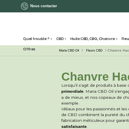
Nous contacter
Quel trouble ?
CBD
Huile CBD, CBG, Chan
Offres
Maria CBD Oil
/
Fleurs CBD
/
C
Chanvre
Lorsqu’il s’agit de produ
. Maria CBD O
primordiale
a de mieux, et nos cope
exemple.
Idéaux pour les passionn