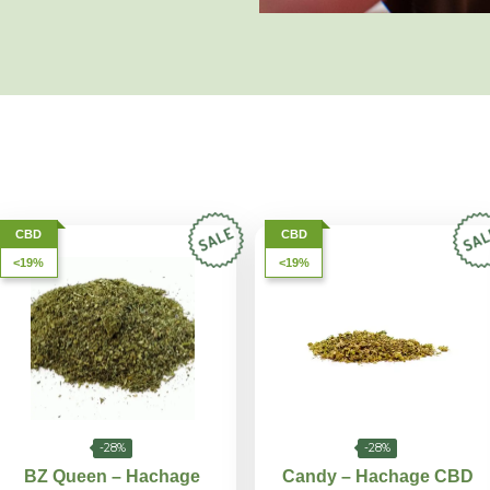
reté du chanvre avec un processus de
our garantir une
expérience unique et
CBD
CBD
<19%
<19%