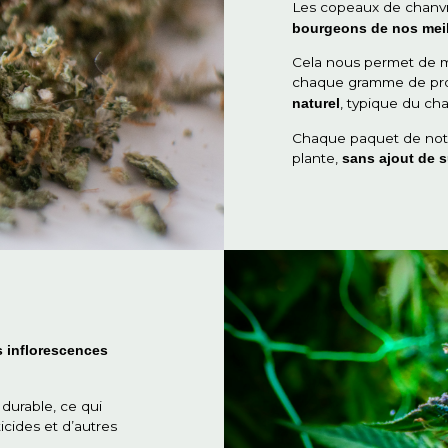
TABLE DES MATIÈ
anvre ?
D'où viennent nos broyeurs CBD
Comment le paillis de
Q
Le
bo