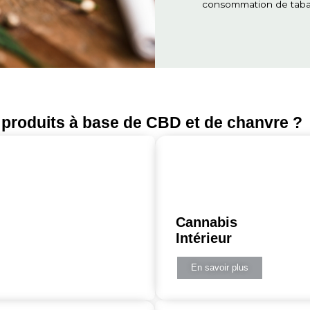
 de pesticides et d’autres
téger l’environnement, mais
de CBD
conservent toutes les
.
re
Co
Le
col
En 
par