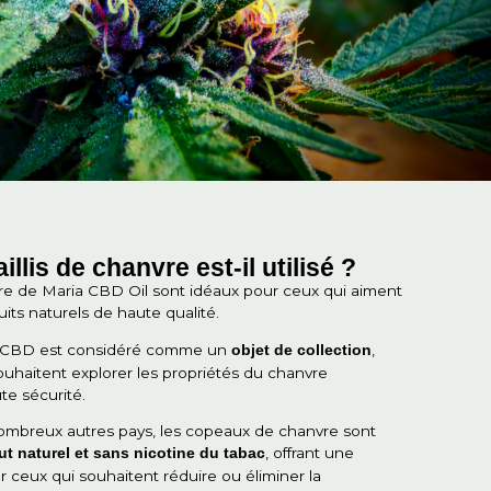
a nous permet de maintenir un niveau de qualité élevé,
aque gramme de produit CBD shredded offre un
profil 
, typique du chanvre de haute qualité.
urel
aque paquet de notre meilleur CBD shred représente l’
nte,
sans ajout de substances artificielles ou d’impuret