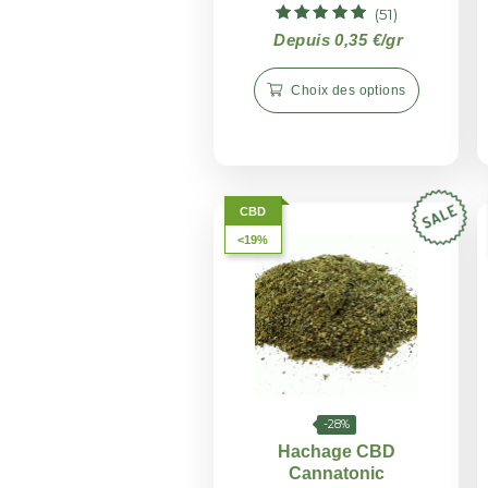
-28%
Amnesia – Hachage 
(51)
Note
Depuis 0,35 €/gr
4.83
sur 5
Choix des options
CBD
<19%