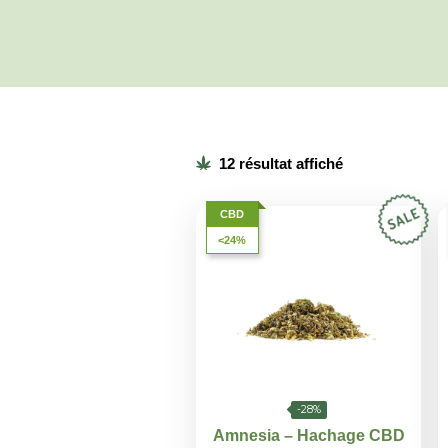
de CBD combinent la pu
fabrication méticuleux p
.
satisfaisante
12 résultat affiché
CBD
<24%