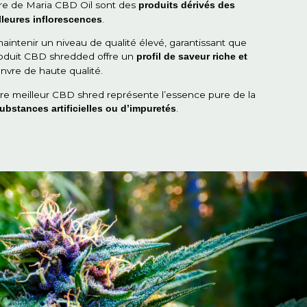
RES
 chanvre est-il utilisé ?
u'est-ce qu'un broyeur de chanvre 
s copeaux de chanvre de Maria CBD Oil sont des
produi
.
urgeons de nos meilleures inflorescences