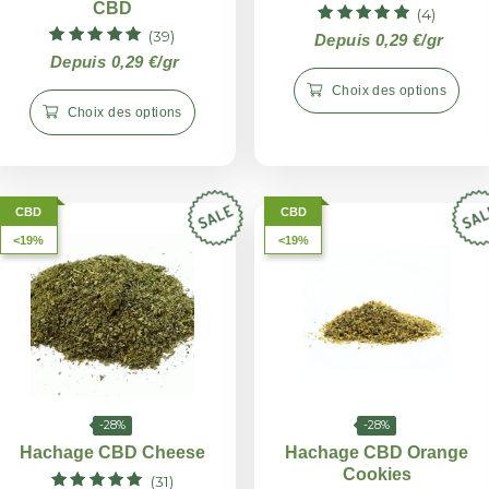
-28%
CBD
BZ Queen – Hachage
Candy 
CBD
(39)
Dep
Note
Depuis 0,29 €/gr
5.00
sur 5
C
Choix des options
CBD
CBD
<19%
<19%