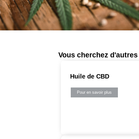
garantit que chaque broyat de CBD est exempt
produits chimiques nocifs.
Cette approche permet non seulement de pro
aussi de garantir que nos meilleurs broyats 
propriétés naturelles et bénéfiques du chanv