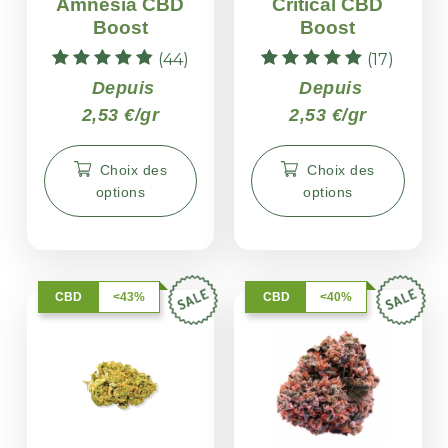
Amnesia CBD
Critical CBD
Boost
Boost
(44)
(17)
Note
Note
Depuis
Depuis
4.87
5.00
2,53 €/gr
2,53 €/gr
sur 5
sur 5
Choix des
Choix des
options
options
CBD
<43%
CBD
<40%