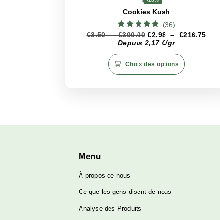
Pour garantir la fraîcheur et l’e
lumière directe et de l’humidité. 
des bourgeons
, garantissant 
Produits associés
CBD
<22%