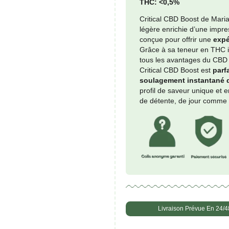
Prezzo mi
quanti
-
de
Critica
CBD
CBD:
Boost
THC: 
Critic
légère
conçue
Grâce 
tous l
Critic
soula
profil
de dét