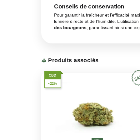
accents épicés et floraux
. Ce 
expérience de pure relaxation. La
CBD Boost l’une des variétés les 
Goût
Le goût de la Critical CBD Boos
nuances terreuses et un soup
arrière-goût agréable en bouc
et satisfaisante.
Avantages et effets
La Critical CBD Boost est partic
parfaite pour ceux qui recherch
bien-être
. Les effets sont prof
sans perdre sa clarté. En outre,
Conseils de conservati