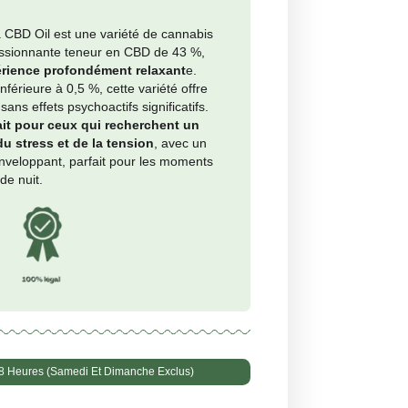
nimo per grammo: €2.53
té
+
Ajouter au panier
l
 <43%
<0,5%
al CBD Boost de Maria CBD Oil est une variété de cannabis
 enrichie d’une impressionnante teneur en CBD de 43 %,
 pour offrir une
expérience profondément relaxant
e.
à sa teneur en THC inférieure à 0,5 %, cette variété offre
es avantages du CBD sans effets psychoactifs significatifs.
al CBD Boost est
parfait pour ceux qui recherchent un
gement instantané du stress et de la tension
, avec un
 de saveur unique et enveloppant, parfait pour les moments
ente, de jour comme de nuit.