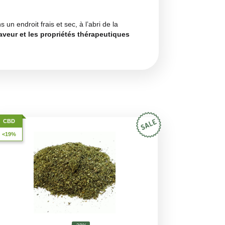
rofondeur qui détend les sens et prépare le corps à une
ssent chaque nuance du profil aromatique, faisant de la Criti
rsée qui combine des notes d’agrumes frais avec des
ilibrée et gratifiante, avec une fumée douce qui laisse un
cheur des agrumes, créant ainsi une expérience gustative uni
grâce à sa teneur élevée en CBD de 43%. Cette variété est
 la tension musculaire, favorisant un sentiment général
sive, ce qui rend la Critical CBD Boost idéale pour se déte
 et de réduire l’inflammation
.