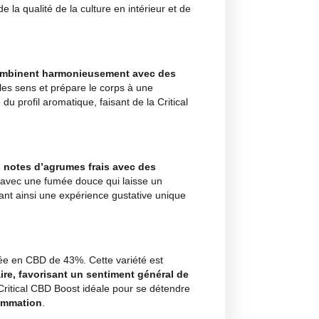
profond et aux reflets dorés
. Les bourgeons sont recouver
ux. Les pistils orange s’entrelacent entre les bourgeons, créa
orescences témoigne de la qualité de la culture en intérieur e
t d’agrumes qui se combinent harmonieusement avec de