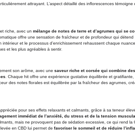
rais d'Expédition
Politique de retour
gue par ses bourgeons compacts, riches en résine, d’un
vert 
de CBD
, ce qui donne à la fleur un aspect brillant et poudre
 produit particulièrement attrayant. L’aspect détaillé des infl
t puissant et riche, avec un
mélange de notes de terre e