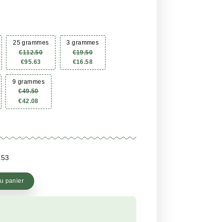
(
17
avis client)
r
ur
e
age
2,53 €/gr
ent
e
ix :
0
.78
mi
me
100 grammes
25 grammes
3 grammes
.00
52.88
€
350.00
€
112.50
€
19.50
€
252.88
€
95.63
€
16.58
mmes
6 grammes
9 grammes
00
€
36.00
€
49.50
50
€
26.01
€
42.08