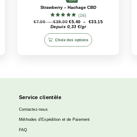
fficacité maximales de Critical CBD Boost, nous recommandons 
L’utilisation d’un récipient hermétique est essentielle pour
pré
ainsi une expérience de consommation optimale à long terme.
CBD
<19%