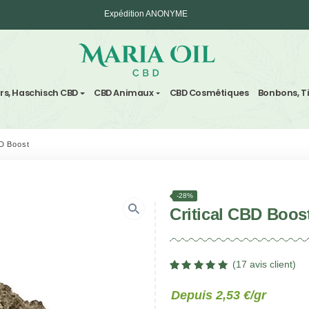
Expédition ANONYME
vre
Fleurs, Haschisch CBD
CBD Animaux
CBD Cosm
/
Critical CBD Boost
-28%
Criti