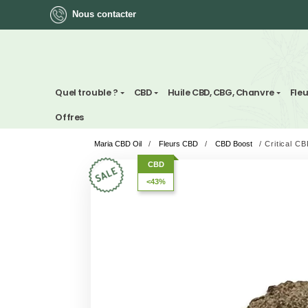
Nous contacter
ok
Quel trouble ?
CBD
Huile CBD, CBG, Chan
Offres
Maria CBD Oil
/
Fleurs CBD
/
CBD Boost
App
CBD
<43%
ger
st