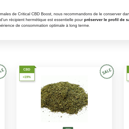
bouquet aromatique offre une sensation de fraîcheur et de p
 culture en intérieur et le processus d’enrichissement rehau
plus intenses et les plus agréables à sentir.
t suit parfaitement son arôme, avec une
saveur riche et co
çon d’épices
. Chaque hit offre une expérience gustative équ
he
. La douceur des notes florales est équilibrée par la fraî
ulièrement appréciée pour ses effets relaxants et calmants, 
ent un
soulagement immédiat de l’anxiété, du stress et de
ondément calmants, mais ne provoquent pas de sédation exces
 sa teneur élevée en CBD lui permet de
favoriser le sommeil
on