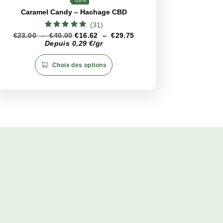
de le conserver dans un endroit frais et sec, à l’abri de la
server le profil de saveur et les propriétés thérapeutiqu
CBD
<19%