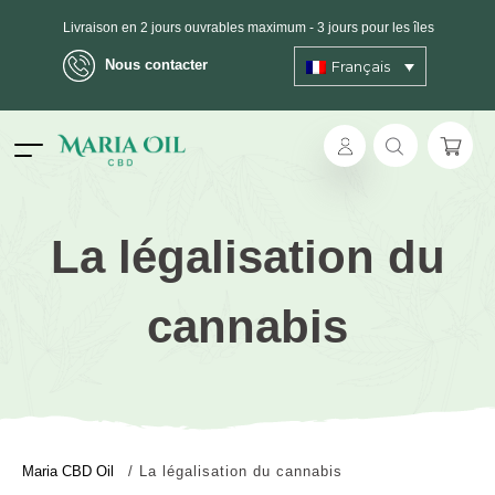
Livraison en 2 jours ouvrables maximum - 3 jours pour les îles
Nous contacter
Français
Expédition ANONYME
La légalisation du
cannabis
Maria CBD Oil
/
La légalisation du cannabis