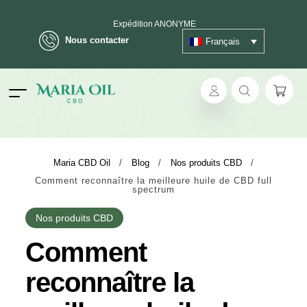
Expédition ANONYME
Nous contacter
Français
ok
Maria CBD Oil
/
Blog
/
Nos produits CBD
/
Comment reconnaître la meilleure huile de CBD full
pp
spectrum
ger
Nos produits CBD
Comment
t
reconnaître la