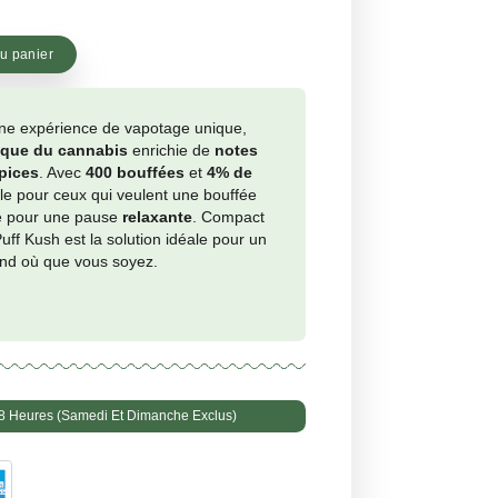
nt)
Le
Le
00
€
5.60
prix
prix
té
+
initial
actuel
Ajouter au panier
était :
est :
Kush CBD vous offre une expérience de vapotage unique,
€14.00.
€5.60.
la
saveur caractéristique du cannabis
enrichie de
notes
les d’agrumes et d’épices
. Avec
400 bouffées
et
4% de
 cette bouffée est idéale pour ceux qui veulent une bouffée
e et nuancée, parfaite pour une pause
relaxante
. Compact
jours prêt à l’emploi, Puff Kush est la solution idéale pour un
nt de
bien-être
profond où que vous soyez.