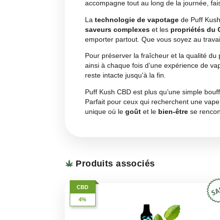
Description
Entrez dans un monde de saveu
notes d’agrumes et d’épices
p
naturelles, enveloppant les sens 
parfait pour ceux qui recherchen
Ce Puff CBD est conçu pour un
authentique et bien équilibré, a
accompagne tout au long de la jou
La
technologie de vapotage
de
saveurs complexes
et les
prop
emporter partout. Que vous soye
Pour préserver la fraîcheur et l
ainsi à chaque fois d’une expéri
reste intacte jusqu’à la fin.