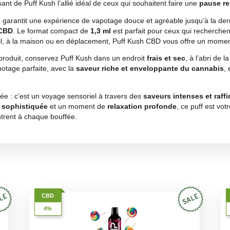
rs complexes avec Puff CBD Kush, un
stylo à vapeur CBD
q
our une expérience de
vapotage raffinée et relaxante
. Ch
et aidant à détendre le corps et l’esprit. Avec
400 bouffées
t une vape corsée et sophistiquée qui offre plus qu’un simp
e
commodité maximale
: pas besoin de recharges ou de régla
vec des
notes d’agrumes et d’épices
qui apportent fraîcheu
rnée, faisant de Puff Kush l’allié idéal de ceux qui souhaite
 Puff Kush garantit une expérience de vapotage douce et agr
riétés du CBD
. Le format compact de
1,3 ml
est parfait pou
z au travail, à la maison ou en déplacement, Puff Kush CB
a qualité du produit, conservez Puff Kush dans un endroit
frai
ence de vapotage parfaite, avec la
saveur riche et envelop