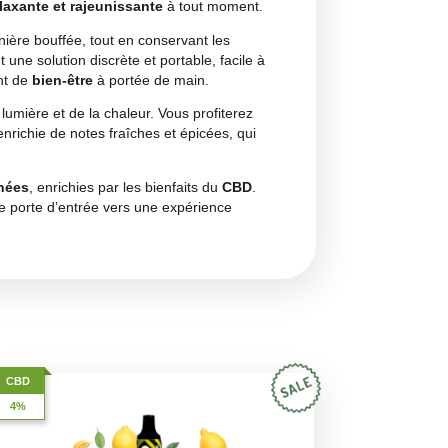
ui vous offre le meilleur du
cannabis
combiné à de délicat
aque bouffée est une explosion de saveurs authentiques et
et une concentration de
4% de CBD
, Puff Kush est le choix
le moment de détente.
ges, il suffit de l’ouvrir et de vaper. L’arôme de cannabis es
r et chaleur à chaque bouffée. L’effet
calmant du CBD
vous
nt faire une
pause relaxante et rajeunissante
à tout mome
éable jusqu’à la dernière bouffée, tout en conservant les
r ceux qui recherchent une solution discrète et portable, faci
D vous offre un moment de
bien-être
à portée de main.
s et sec
, à l’abri de la lumière et de la chaleur. Vous profiter
pante
du cannabis
, enrichie de notes fraîches et épicées, q