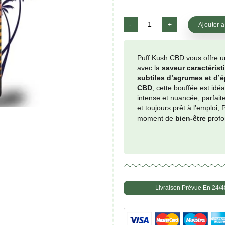
(
0
avis clie
€
14.
quanti
-
de
Kush
|
Puff 
Puff
avec 
CBD
subti
CBD
,
intens
et tou
mome