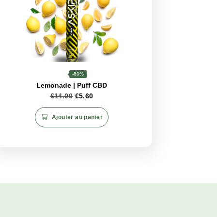
rs intenses et raffinées
, enrichies par les bienfaits du
CB
fonde
, ce puff est votre porte d’entrée vers une expérience
CBD
4%