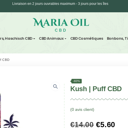
Expédition ANONYME
vre
Fleurs, Haschisch CBD
CBD Animaux
CBD Cosm
/
Kush | Puff CBD
-60%
Kush 