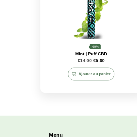
Puff Kush CBD est plus qu’une si
Parfait pour ceux qui recherche
unique où le
goût
et le
bien-êtr
Produits associés
CBD
4%