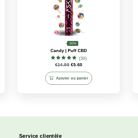
mple bouffée : c’est un voyage sensoriel à travers des
saveu
nt une vape
sophistiquée
et un moment de
relaxation pro
e
se rencontrent à chaque bouffée.
CBD
4%