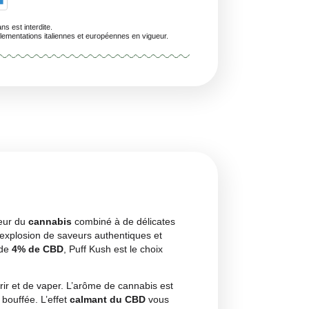
Livraison Prévue En 24/48 Heures (samedi Et Dimanche Exclus)
personnes de moins de 18 ans est interdite.
uits sont conformes aux réglementations italiennes et européennes en vigueur.