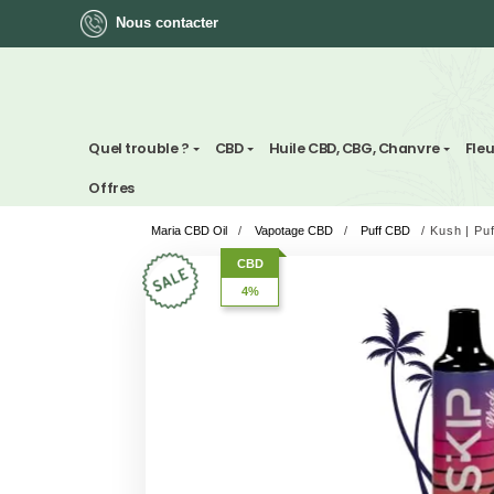
Nous contacter
ok
Quel trouble ?
CBD
Huile CBD, CBG, Chan
Offres
Maria CBD Oil
/
Vapotage CBD
/
Puff CBD
App
CBD
4%
ger
st