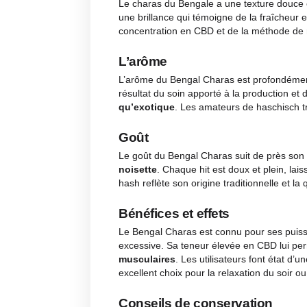
Description
Avis
F
Description
Aspect visuel
Le charas du Bengale a une text
une brillance qui témoigne de la
concentration en CBD et de la mé
L’arôme