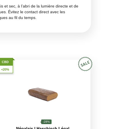
er et une trace subtile de fruits secs. Ces parfums sont l
s pousse, offrant une expérience olfactive
aussi riche
deur de ce profil aromatique unique.
mplété par des
notes de chocolat et un arrière-goût de
ssions prolongées. La saveur authentique et sans compromis d
ress et l’anxiété
, favorisant le bien-être général sans sédat
eurs chroniques, les inflammations et les spasmes
ral de calme après utilisation, ce qui fait de Bengal Charas 
 dans un endroit frais et sec, à l’abri de la lumière directe 
 qualités organoleptiques. Évitez le contact direct avec les