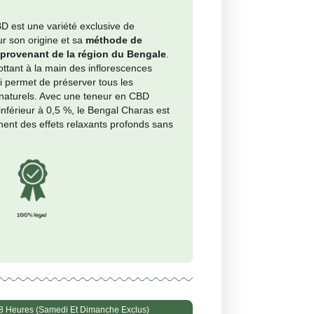
nimo per grammo: €4.24
té
+
Ajouter au panier
s
 <30%
le
 <0,5%
 Charas de Maria CBD est une variété exclusive de
sch CBD, célèbre pour son origine et sa
méthode de
ction traditionnelle provenant de la région du Bengale
.
ch est fabriqué en frottant à la main des inflorescences
es de cannabis, ce qui permet de préserver tous les
inoïdes et terpènes naturels. Avec une teneur en CBD
 de 30 % et un THC inférieur à 0,5 %, le Bengal Charas est
pour ceux qui recherchent des effets relaxants profonds san
 psychoactifs.