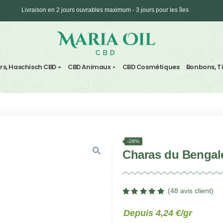
Livraison en 2 jours ouvrables maximum - 3 jours 
Expédition ANONYME
vre
Fleurs, Haschisch CBD
CBD Animaux
CBD Cosm
u Bengale
-28%
Chara