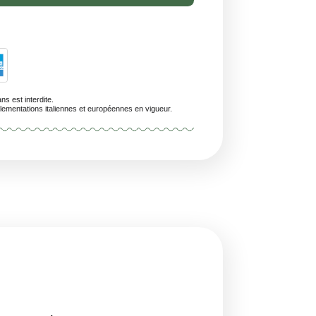
Livraison Prévue En 24/48 Heures (samedi Et Dimanche Exclus)
/A
personnes de moins de 18 ans est interdite.
uits sont conformes aux réglementations italiennes et européennes en vigueur.