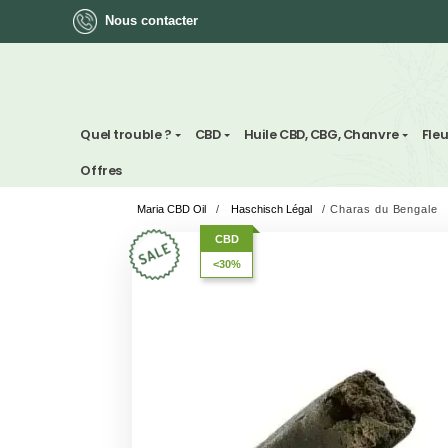
Nous contacter
ok
Quel trouble ?
CBD
Huile CBD, CBG, Chan
Offres
Maria CBD Oil
/
Haschisch Légal
/
Charas d
App
CBD
<30%
ger
st