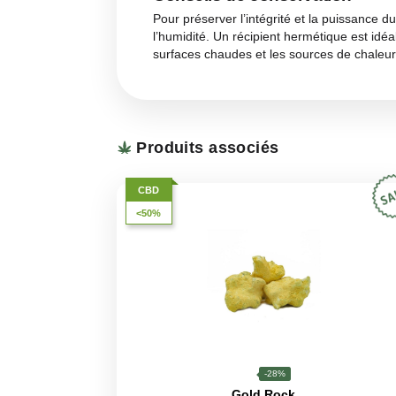
L’arôme du Bengal Charas est pr
résultat du soin apporté à la pr
qu’exotique
. Les amateurs de h
Goût
Le goût du Bengal Charas suit de
noisette
. Chaque hit est doux e
hash reflète son origine tradition
Bénéfices et effets
Le Bengal Charas est connu pour 
excessive. Sa teneur élevée en 
musculaires
. Les utilisateurs f
excellent choix pour la relaxation
Conseils de conservati
Pour préserver l’intégrité et la p
l’humidité. Un récipient hermétiqu