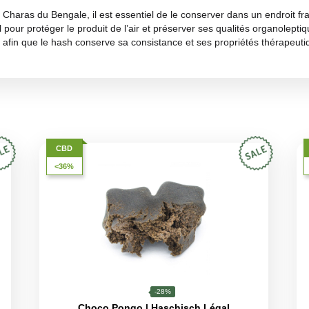
ofondément terreux et musqué, avec des notes de chocolat am
oduction et de l’environnement naturel dans lequel le cannabi
aschisch traditionnel apprécieront la complexité et la profon
 près son profil aromatique, avec un fort
accent terreux
co
t plein, laissant une saveur persistante qui invite à des se
nelle et la qualité artisanale de sa production.
ses puissants effets relaxants qui aident à
combattre le st
CBD lui permet également de soulager efficacement les
doul
ont état d’une amélioration du sommeil et d’un sentiment géné
 du soir ou la récupération après une activité.
on
uissance du Charas du Bengale, il est essentiel de le conserver
e est idéal pour protéger le produit de l’air et préserver ses