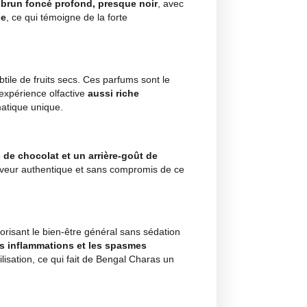
. Sa couleur est d’un
brun foncé profond, presque noir
, 
ment
compact et dense
, ce qui témoigne de la forte
 de la résine.