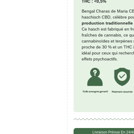
Prezzo mi
quanti
-
de
Chara
du
CBD :
Benga
THC :
Bengal
haschi
produ
Ce has
fraîch
cannab
proche
idéal 
effets