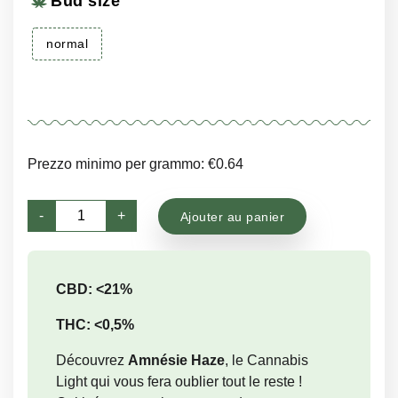
Bud size
normal
Prezzo minimo per grammo: €0.64
quantité
-
+
Ajouter au panier
de
Amnesia
Haze
CBD: <21%
THC: <0,5%
Découvrez
Amnésie Haze
, le Cannabis
Light qui vous fera oublier tout le reste !