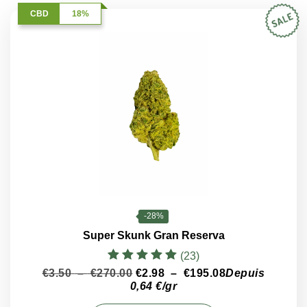
CBD
18%
-28%
Super Skunk Gran Reserva
(23)
Note
Plage
Plage
€
3.50
–
€
270.00
€
2.98
–
€
195.08
Depuis
4.96
de
de
0,64 €/gr
sur 5
prix :
prix :
Ce