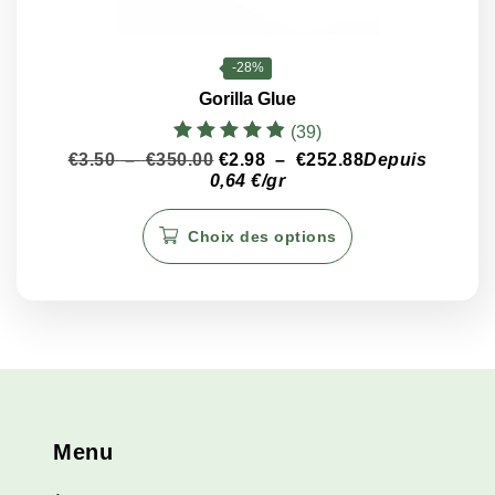
-28%
Gorilla Glue
(39)
Note
Plage
Plage
€
3.50
–
€
350.00
€
2.98
–
€
252.88
Depuis
4.82
de
de
0,64 €/gr
sur 5
prix :
prix :
Ce
€3.50
€2.98
Choix des options
produit
à
à
€350.00
€252.88
a
plusieurs
variations.
Les
options
peuvent
être
Menu
choisies
sur