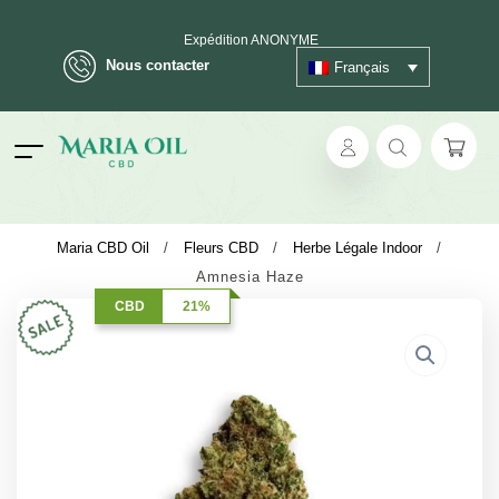
Expédition ANONYME
Nous contacter
Français
ok
Maria CBD Oil
/
Fleurs CBD
/
Herbe Légale Indoor
/
Amnesia Haze
pp
CBD
21%
ger
t