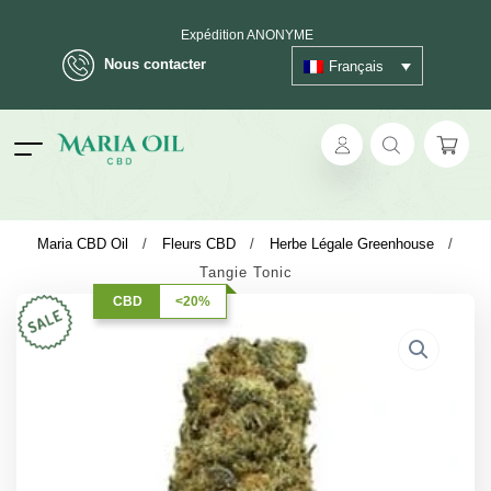
Expédition ANONYME
Nous contacter
Français
ok
Maria CBD Oil
/
Fleurs CBD
/
Herbe Légale Greenhouse
/
Tangie Tonic
pp
CBD
<20%
ger
t