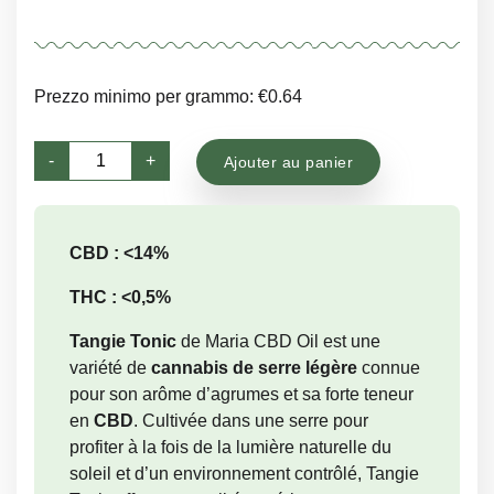
Prezzo minimo per grammo: €0.64
quantité
-
+
Ajouter au panier
de
Tangie
Tonic
CBD : <14%
THC : <0,5%
Tangie Tonic
de Maria CBD Oil est une
variété de
cannabis de serre légère
connue
pour son arôme d’agrumes et sa forte teneur
en
CBD
. Cultivée dans une serre pour
profiter à la fois de la lumière naturelle du
soleil et d’un environnement contrôlé, Tangie