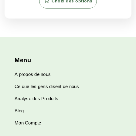
Choix des options
produit
à
à
€270.00
€195.08
a
plusieurs
variations.
Les
options
peuvent
être
Menu
choisies
sur
À propos de nous
la
page
Ce que les gens disent de nous
du
produit
Analyse des Produits
Blog
Mon Compte