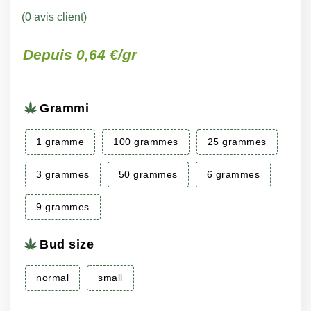
(
0
avis client)
Plage
Plage
–
Depuis 0,64 €/gr
–
de
de
prix :
prix :
Grammi
€3.50
€2.98
à
à
1 gramme
100 grammes
25 grammes
€300.00
€216.75
3 grammes
50 grammes
6 grammes
9 grammes
Bud size
normal
small