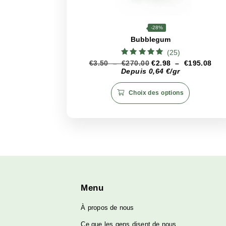
Conseils de stockage
Pour conserver au mieux l’arôme 
l’abri de la lumière directe et d
expérience toujours optimale m
Produits associés
CBD
<24%