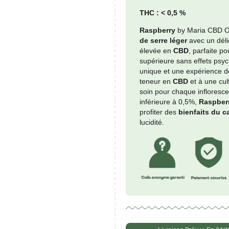
Prezzo mi
quanti
-
de
Raspb
CBD :
THC :
Raspb
de se
élevé
supéri
unique
teneu
soin p
inféri
profit
lucidit