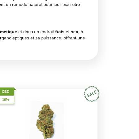
s, en particulier les framboises mûres. Ce parfum est complé
ndant encore plus complexe et enveloppant. Chaque ouvertu
lfactive intense et relaxante. La combinaison de ces arômes 
se par une saveur
douce et fruitée
, avec des notes dominan
ux qui recherchent une saveur qui se distingue par son intens
u goût général, offrant une fumée équilibrée à la fois fraîch
aite pour ceux qui veulent se détendre sans effets psychoacti
es tensions musculaires et favoriser une sensation générale 
et à favoriser un sommeil réparateur. Il est également effica
our ceux qui recherchent un remède naturel pour leur bien-êt