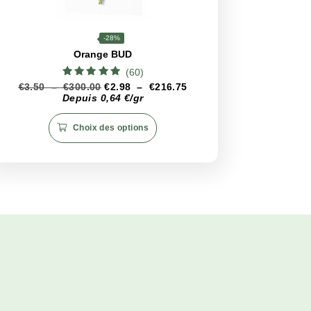
r dans un récipient
hermétique
et dans un endroit
frais
et
se
 ses caractéristiques organoleptiques et sa puissance, offran
CBD
16%