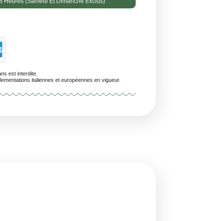
Livraison Prévue En 24/48 Heures (samedi Et Dimanche Exclus)
/A
personnes de moins de 18 ans est interdite.
uits sont conformes aux réglementations italiennes et européennes en vigueur.