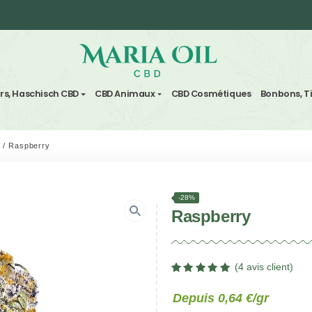
Expédition ANONYME
vre
Fleurs, Haschisch CBD
CBD Animaux
CBD Cosm
 Greenhouse
/
Raspberry
-28%
Raspb