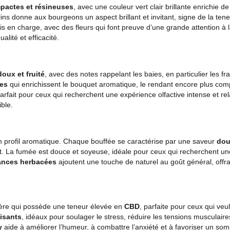
rais d'Expédition
Politique de retour
y
sont
compactes et résineuses
, avec une couleur vert clai
omes
cristallins donne aux bourgeons un aspect brillant et inv
ique est pris en charge, avec des fleurs qui font preuve d’une
i promet qualité et efficacité.