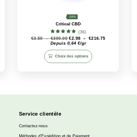
et la qualité de
Raspberry
, il est important de la conserve
es sources de chaleur. Cela garantira que le produit conserve
ême après des semaines.
CBD
<26%