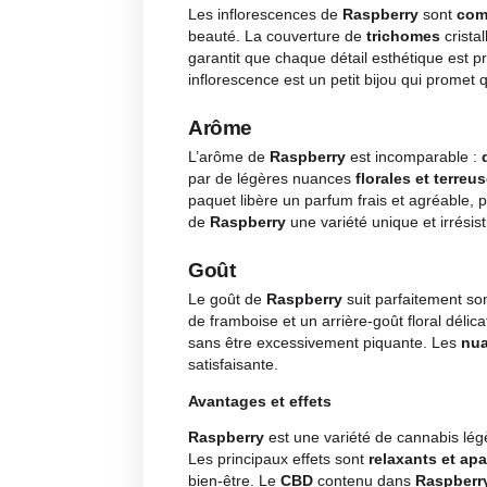
Description
Avis
F
Description
Apparence visuelle
Les inflorescences de
Raspberr
beauté. La couverture de
trich
garantit que chaque détail esthét
inflorescence est un petit bijou qu