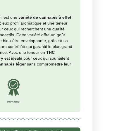
nimo per grammo: €0.64
té
+
Ajouter au panier
erry
 < 25 %
 < 0,5 %
erry
by Maria CBD Oil est une
variété de cannabis à effet
rre
léger
avec un délicieux profil aromatique et une teneur
e en
CBD
, parfaite pour ceux qui recherchent une qualité
eure sans effets psychoactifs. Cette variété offre un goût
 et une expérience de bien-être enveloppante, grâce à sa
r en
CBD
et à une culture contrôlée qui garantit le plus gran
our chaque inflorescence. Avec une teneur en
THC
eure à 0,5%,
Raspberry
est idéale pour ceux qui souhaitent
er des
bienfaits du cannabis léger
sans compromettre leur
é.