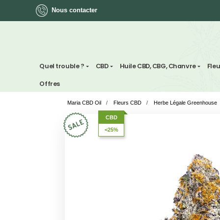
Nous contacter
ok
Quel trouble ?
CBD
Huile CBD, CBG, Chan
Offres
Maria CBD Oil
/
Fleurs CBD
/
Herbe Légale
App
CBD
<25%
ger
st