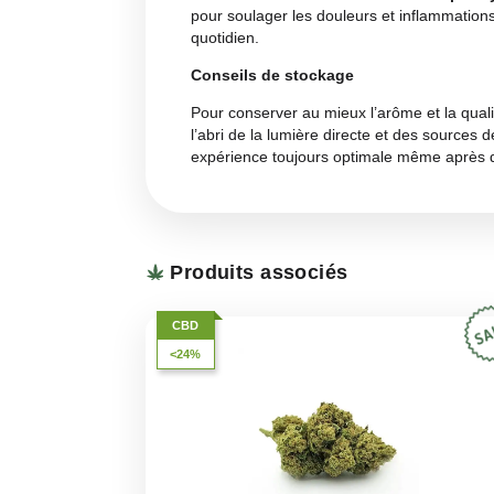
Arôme
L’arôme de
Raspberry
est incom
par de légères nuances
florales
paquet libère un parfum frais et
de
Raspberry
une variété unique 
Goût
Le goût de
Raspberry
suit parfa
de framboise et un arrière-goût f
sans être excessivement piquan
satisfaisante.
Avantages et effets
Raspberry
est une variété de c
Les principaux effets sont
relaxa
bien-être. Le
CBD
contenu dan
pour soulager les douleurs et in
quotidien.