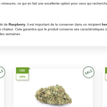
parable :
doux et fruité
, avec des notes rappelant les baie
 et terreuses
qui enrichissent le bouquet aromatique, le re
 agréable, parfait pour ceux qui recherchent une expérience o
et irrésistible.
itement son profil aromatique. Chaque bouffée se caractéri
loral délicat. La fumée est douce et soyeuse, idéale pour ce
te. Les
nuances herbacées
ajoutent une touche de naturel a
annabis légère qui possède une teneur élevée en
CBD
, parf
nts et apaisants
, idéaux pour soulager le stress, réduire l
s
Raspberry
aide à améliorer l’humeur, à combattre l’anxiété 
flammations mineures, ce qui en fait une excellente option p