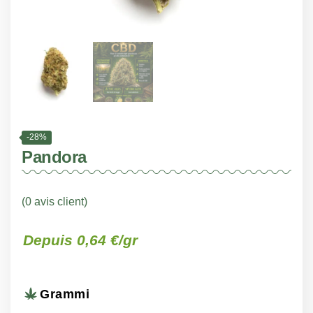
-28%
Pandora
(
0
avis client)
Plage
Plage
–
Depuis 0,64 €/gr
–
de
de
prix :
prix :
Grammi
€3.50
€2.98