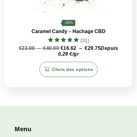
-28%
Caramel Candy – Hachage CBD
(31)
Note
Plage
Plage
€
23.00
–
€
40.00
€
16.62
–
€
29.75
Depuis
5.00
de
de
0,29 €/gr
sur 5
prix :
prix :
Ce
€23.00
€16.62
Choix des options
produit
à
à
€40.00
€29.75
a
plusieurs
variations.
Les
options
peuvent
être
Menu
choisies
sur