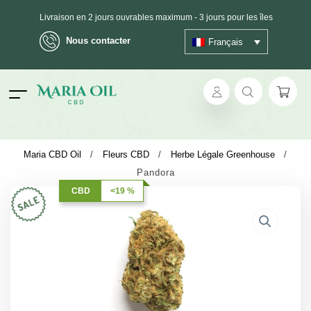
Livraison en 2 jours ouvrables maximum - 3 jours pour les îles
Nous contacter
Français
Expédition ANONYME
ok
Maria CBD Oil
/
Fleurs CBD
/
Herbe Légale Greenhouse
/
Pandora
pp
CBD
<19 %
ger
t