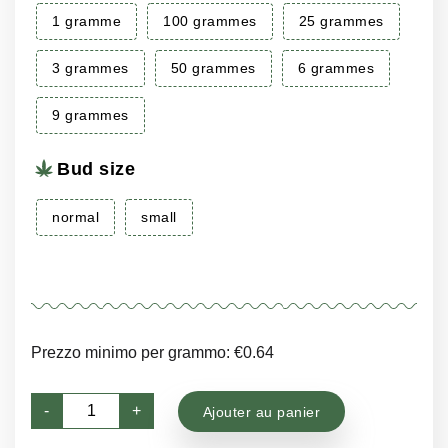
à
à
1 gramme
100 grammes
25 grammes
€300.00
€216.75
3 grammes
50 grammes
6 grammes
9 grammes
Bud size
normal
small
Prezzo minimo per grammo: €0.64
quantité
-
+
Ajouter au panier
de