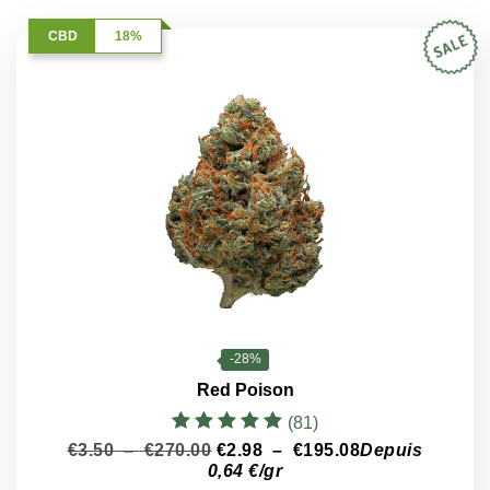
CBD
18%
-28%
Red Poison
(81)
Note
Plage
Plage
€
3.50
–
€
270.00
€
2.98
–
€
195.08
Depuis
4.90
de
de
0,64 €/gr
sur 5