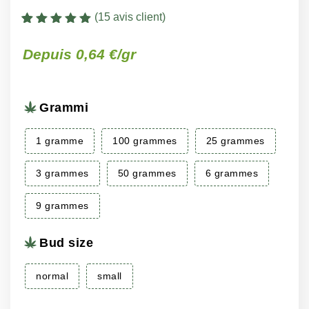
(
15
avis client)
Noté
15
4.9333333333333
Plage
Plage
–
Depuis 0,64 €/gr
–
sur 5 basé
sur
notation
de
de
client
prix :
prix :
Grammi
€3.50
€2.98
à
à
1 gramme
100 grammes
25 grammes
€260.00
€187.85
3 grammes
50 grammes
6 grammes
9 grammes
Bud size
normal
small