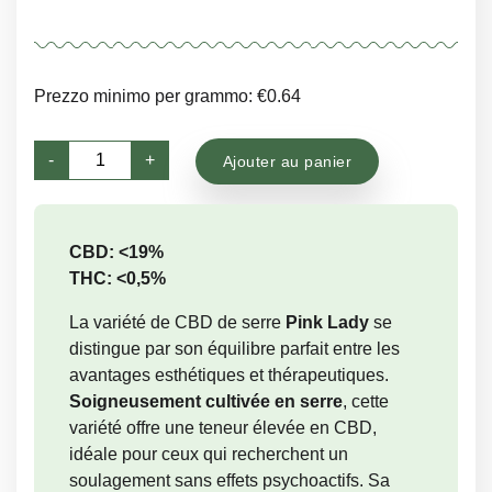
Prezzo minimo per grammo: €0.64
quantité
-
+
Ajouter au panier
de
Pink
Lady
CBD: <19%
THC: <0,5%
La variété de CBD de serre
Pink Lady
se
distingue par son équilibre parfait entre les
avantages esthétiques et thérapeutiques.
Soigneusement cultivée en serre
, cette
variété offre une teneur élevée en CBD,
idéale pour ceux qui recherchent un
soulagement sans effets psychoactifs. Sa