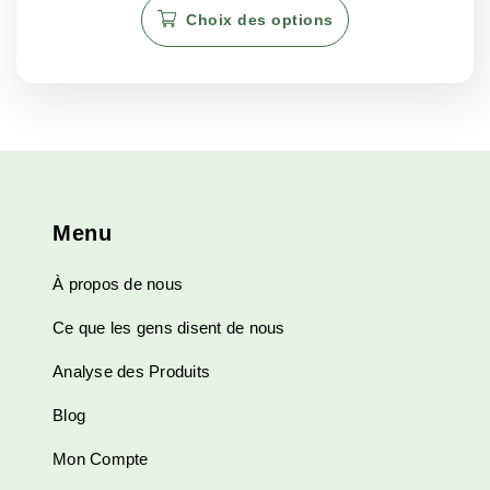
€3.50
€2.98
Choix des options
produit
à
à
€350.00
€252.88
a
plusieurs
variations.
Les
options
peuvent
être
Menu
choisies
sur
À propos de nous
la
page
Ce que les gens disent de nous
du
produit
Analyse des Produits
Blog
Mon Compte