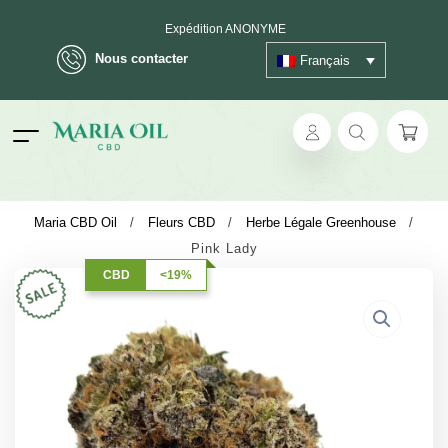
Expédition ANONYME
Nous contacter
Français
ok
Maria CBD Oil
/
Fleurs CBD
/
Herbe Légale Greenhouse
/
Pink Lady
pp
CBD
<19%
ger
t