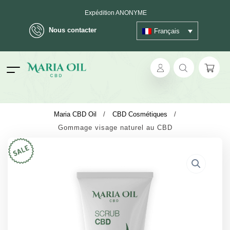
Expédition ANONYME
Nous contacter
Français
ok
Maria CBD Oil
/
CBD Cosmétiques
/
Gommage visage naturel au CBD
pp
ger
t