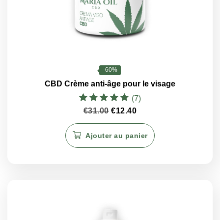
-60%
CBD Crème anti-âge pour le visage
(7)
Note
Le
Le
€
31.00
€
12.40
5.00
prix
prix
sur 5
initial
actuel
Ajouter au panier
était :
est :
€31.00.
€12.40.