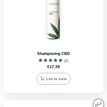
Shampooing CBD
(6)
Note
€
17.39
5.00
sur 5
Lire la suite