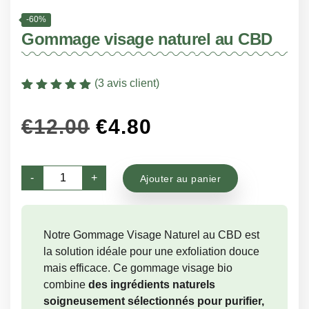
-60%
Gommage visage naturel au CBD
(
3
avis client)
Noté
3
5
sur 5
basé sur
Le
Le
€
12.00
€
4.80
notation client
prix
prix
quantité
initial
actuel
-
+
Ajouter au panier
de
était :
est :
Gommage
visage
€12.00.
€4.80.
Notre Gommage Visage Naturel au CBD est
naturel
la solution idéale pour une exfoliation douce
au
mais efficace. Ce gommage visage bio
CBD
combine
des ingrédients naturels
soigneusement sélectionnés pour purifier,