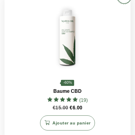
-60%
Baume CBD
(19)
Note
Le
Le
€
15.00
€
6.00
5.00
prix
prix
sur 5
initial
actuel
Ajouter au panier
était :
est :
€15.00.
€6.00.