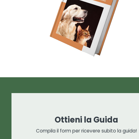
 i nostri
e per
 che i
.
i è molto
tuoi