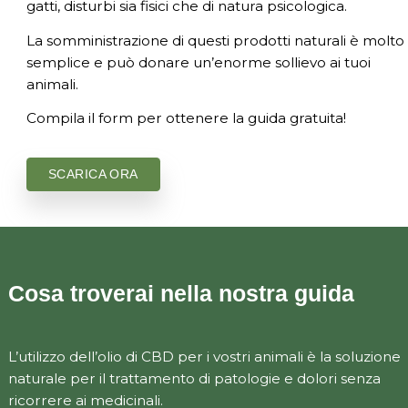
Il CBD può avere molteplici benefici anche per
animali domestici. il CBD è un metodo natural
alleviare i disturbi che possono avere sia i cani
gatti, disturbi sia fisici che di natura psicologica
La somministrazione di questi prodotti natural
semplice e può donare un’enorme sollievo ai 
animali.
Compila il form per ottenere la guida gratuita!
SCARICA ORA