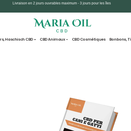
Livraison en 2 jours ouvrables maximum - 3 jours 
vre
Fleurs, Haschisch CBD
CBD Animaux
CBD Cosm
Expédition ANONYME
4