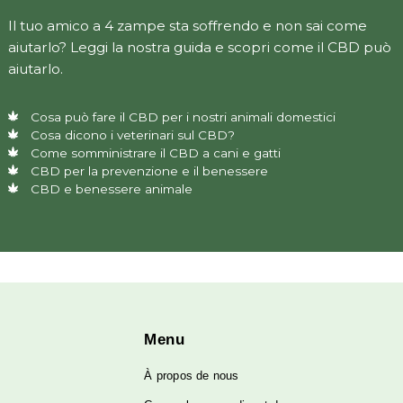
Cosa troverai nella nostra guid
L’utilizzo dell’olio di CBD per i vostri animali è la 
naturale per il trattamento di patologie e dolori 
ricorrere ai medicinali.
Il tuo amico a 4 zampe sta soffrendo e non sai 
aiutarlo? Leggi la nostra guida e scopri come il
aiutarlo.
Cosa può fare il CBD per i nostri animali domestici
Cosa dicono i veterinari sul CBD?
Come somministrare il CBD a cani e gatti
CBD per la prevenzione e il benessere
CBD e benessere animale