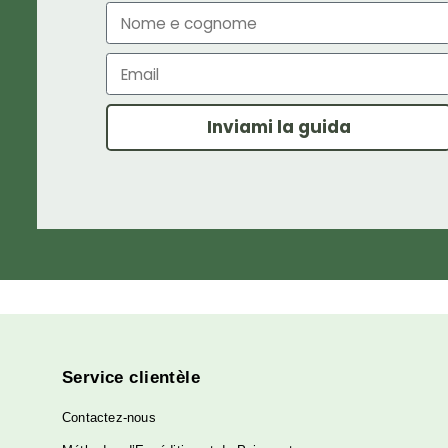
a
Ottieni la
soluzione
senza
Compila il form per ricever
come
 CBD può
Inviami la 