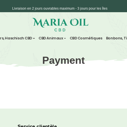
Livraison en 2 jours ouvrables maximum - 3 jours 
Expédition ANONYME
vre
Fleurs, Haschisch CBD
CBD Animaux
CBD Cosm
Payment