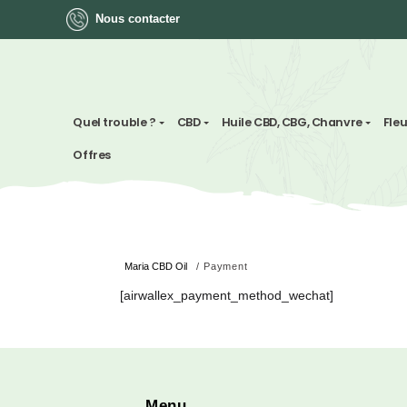
Nous contacter
ok
Quel trouble ?
CBD
Huile CBD, CBG, Chan
Offres
App
ger
Maria CBD Oil
/
Payment
st
[airwallex_payment_method_wechat]