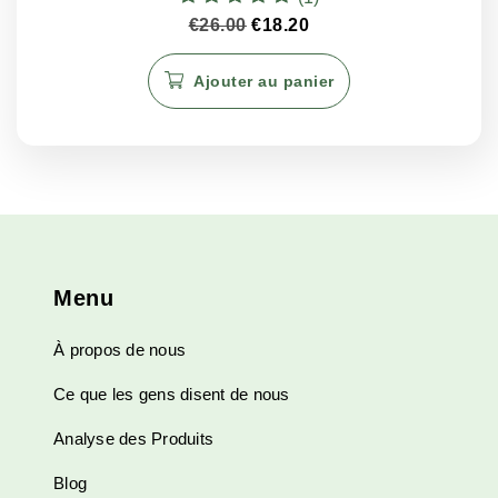
Note
Le
Le
€
26.00
€
18.20
5.00
prix
prix
sur 5
initial
actuel
Ajouter au panier
était :
est :
€26.00.
€18.20.
Menu
À propos de nous
Ce que les gens disent de nous
Analyse des Produits
Blog