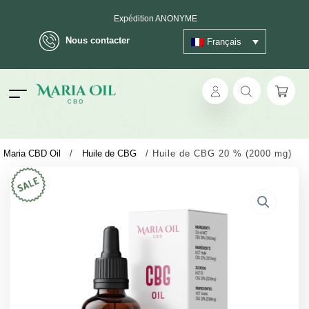
Expédition ANONYME
Nous contacter
Français
ok
Maria CBD Oil
/
Huile de CBG
/
Huile de CBG 20 % (2000 mg)
pp
ger
t