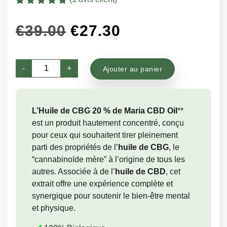
Noté
1
5
sur 5
basé sur
Le
Le
€
39.00
€
27.30
notation client
prix
prix
quantité
initial
actuel
-
+
Ajouter au panier
de
était :
est :
Huile
de
€39.00.
€27.30.
L’
Huile de CBG 20 % de Maria CBD Oil
**
CBG
est un produit hautement concentré, conçu
20
pour ceux qui souhaitent tirer pleinement
%
parti des propriétés de l’
huile de CBG
, le
(2000
“cannabinoïde mère” à l’origine de tous les
mg)
autres. Associée à de l’
huile de CBD
, cet
extrait offre une expérience complète et
synergique pour soutenir le bien-être mental
et physique.