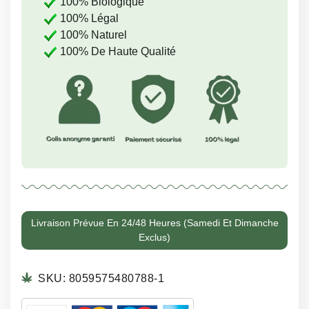
100%
Biologique
100%
Légal
100%
Naturel
100%
De Haute Qualité
Livraison Prévue En 24/48 Heures (samedi Et Dimanche
Exclus)
SKU:
8059575480788-1